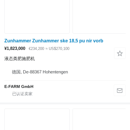
Zunhammer Zunhammer ske 18,5 pu nir vorb
¥1,823,000
€234,200
≈ US$270,100
液态粪肥施肥机
德国, De-88367 Hohentengen
E-FARM GmbH