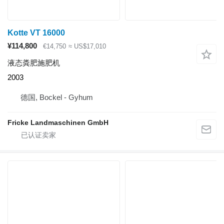
Kotte VT 16000
¥114,800
€14,750
≈ US$17,010
液态粪肥施肥机
2003
德国, Bockel - Gyhum
Fricke Landmaschinen GmbH