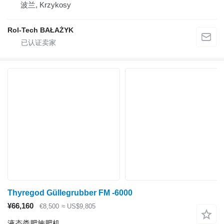
波兰, Krzykosy
Rol-Tech BAŁAŻYK
Thyregod Güllegrubber FM -6000
¥66,160
€8,500
≈ US$9,805
液态粪肥施肥机