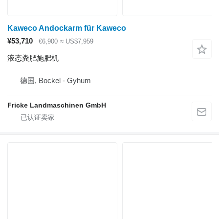
Kaweco Andockarm für Kaweco
¥53,710
€6,900
≈ US$7,959
液态粪肥施肥机
德国, Bockel - Gyhum
Fricke Landmaschinen GmbH