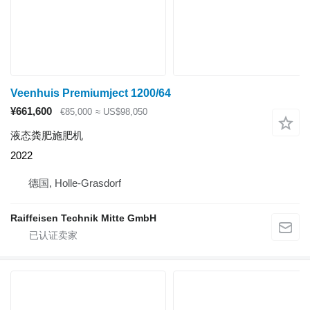
Veenhuis Premiumject 1200/64
¥661,600
€85,000
≈ US$98,050
液态粪肥施肥机
2022
德国, Holle-Grasdorf
Raiffeisen Technik Mitte GmbH