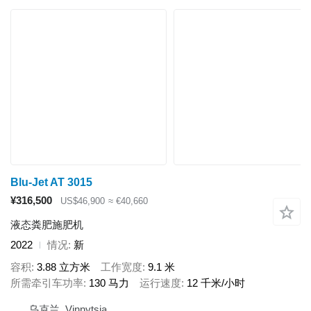
Blu-Jet AT 3015
¥316,500
US$46,900
≈ €40,660
液态粪肥施肥机
2022
情况
新
容积
3.88 立方米
工作宽度
9.1 米
所需牵引车功率
130 马力
运行速度
12 千米/小时
乌克兰, Vinnytsia