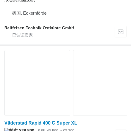
德国, Eckernförde
Raiffeisen Technik Ostküste GmbH
Väderstad Rapid 400 C Super XL
¥28,800
SEK 40,500
≈ €3,700