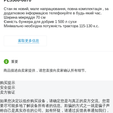
Стан як новий, мале напрацювання, повна комплектація , за
додатковою інформацією телефонуйте в будь-який час.
Ширина міжряддя 70 см
Ємність бункера для добрив 1 500 л сухи
Мінімально необхідна потужність трактора 115-130 к.с.
索取更多信息
重要
商品描述由卖家提供，请您直接向卖家确认所有细节。
购买提示
安全提示
卖方验证
如果您决定以低价购买设备，请确定您是与真正的卖方交流。您需
要尽可能多地了解设备所有者的信息。欺骗的方式之一就是骗子声
称自己是真实存在的公司。如有怀疑，请通过反馈表单通知我们，