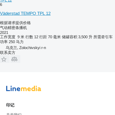
TPL 12
6
Väderstad TEMPO TPL 12
根据请求提供价格
气动精密条播机
2021
工作宽度
9 米
行数
12
行距
70 毫米
储罐容积
3,500 升
所需牵引车
功率
250 马力
乌克兰, Zolochivskyi r-n
联系卖方
印记
关于我们