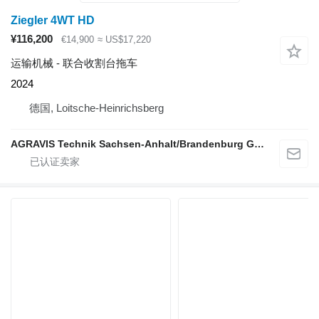
Ziegler 4WT HD
¥116,200
€14,900
≈ US$17,220
运输机械 - 联合收割台拖车
2024
德国, Loitsche-Heinrichsberg
AGRAVIS Technik Sachsen-Anhalt/Brandenburg GmbH