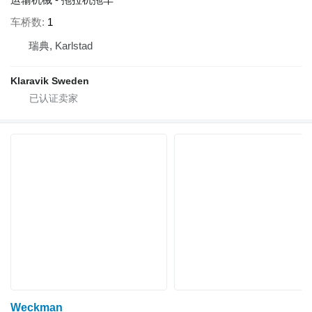
车桥数
1
瑞典, Karlstad
Klaravik Sweden
Weckman