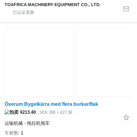
TOAFRICA MACHINERY EQUIPMENT CO., LTD.
Överum Bygelkärra med flera burkar/flak
¥213.40
SEK 300
≈ €27.36
运输机械 - 拖拉机拖车
车桥数
1