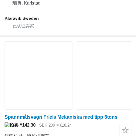
瑞典, Karlstad
Klaravik Sweden
Spannmålsvagn Friels Mekaniska med tipp 6tons
¥142.30
SEK 200
≈ €18.24
运输机械 - 拖拉机拖车