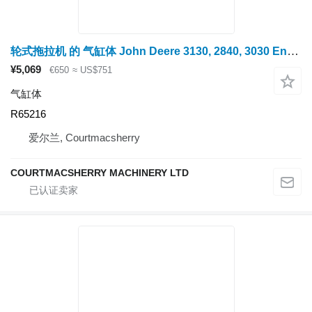
轮式拖拉机 的 气缸体 John Deere 3130, 2840, 3030 Engine Block R65216, Ar67683, R55780, R46625
¥5,069
€650
≈ US$751
气缸体
R65216
爱尔兰, Courtmacsherry
COURTMACSHERRY MACHINERY LTD