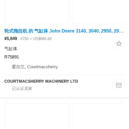
轮式拖拉机 的 气缸体 John Deere 3140, 3040, 2950, 2940 Engine Block R75891, Ar102254, Re55340, R
¥5,849
€750
≈ US$866.60
气缸体
R75891
爱尔兰, Courtmacsherry
COURTMACSHERRY MACHINERY LTD