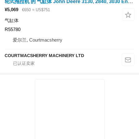
轮式拖拉机 的 气缸体 John Deere 3130, 2840, 3030 Engine Block Ar67683, R55780
¥5,069
€650
≈ US$751
气缸体
R55780
爱尔兰, Courtmacsherry
COURTMACSHERRY MACHINERY LTD