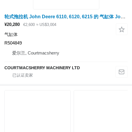
轮式拖拉机 John Deere 6110, 6120, 6215 的 气缸体 John Deere 6110, 6120, 6215 Engine Block Se500725, R504849, R115081, R5163
¥20,280
€2,600
≈ US$3,004
气缸体
R504849
爱尔兰, Courtmacsherry
COURTMACSHERRY MACHINERY LTD