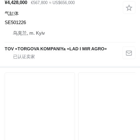
¥4,428,000
€567,800
≈ US$656,000
气缸体
SE501226
乌克兰, m. Kyiv
TOV «TORGOVA KOMPANIYa «LAD I MIR AGRO»