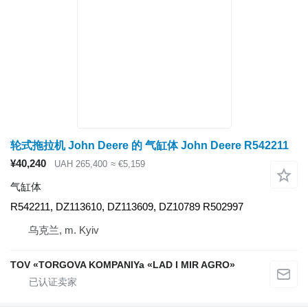
轮式拖拉机 John Deere 的 气缸体 John Deere R542211
¥40,240
UAH 265,400
≈ €5,159
气缸体
R542211, DZ113610, DZ113609, DZ10789 R502997
乌克兰, m. Kyiv
TOV «TORGOVA KOMPANIYa «LAD I MIR AGRO»