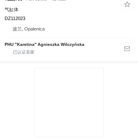
气缸体
DZ112023
波兰, Opalenica
PHU "Karetina" Agnieszka Wilczyńska