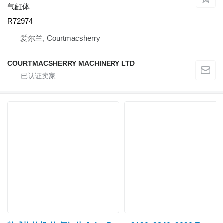
气缸体
R72974
爱尔兰, Courtmacsherry
COURTMACSHERRY MACHINERY LTD