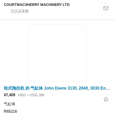
COURTMACSHERRY MACHINERY LTD
轮式拖拉机 的 气缸体 John Deere 3130, 2840, 3030 Engine Block R65216, Ar67683, R55780, Ar97274
¥7,409
€950
≈ US$1,098
气缸体
R65216