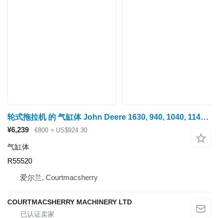
轮式拖拉机 的 气缸体 John Deere 1630, 940, 1040, 1140, 2040, 2240, 3179d Engine Block R55520, R2
¥6,239
€800
≈ US$924.30
气缸体
R55520
爱尔兰, Courtmacsherry
COURTMACSHERRY MACHINERY LTD