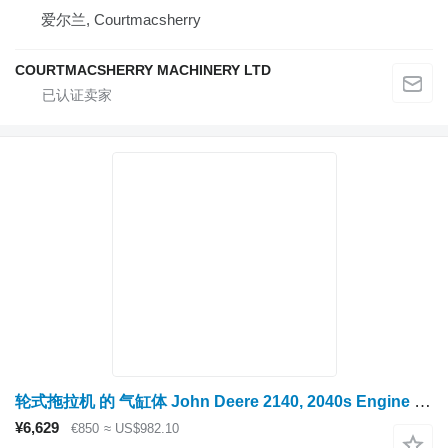
爱尔兰, Courtmacsherry
COURTMACSHERRY MACHINERY LTD
轮式拖拉机 的 气缸体 John Deere 2140, 2040s Engine Block R72974, R55510, Ar78309, Ar97218, R4662
¥6,629
€850
≈ US$982.10