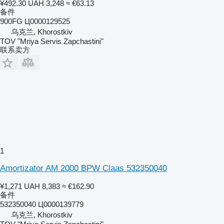
¥492.30
UAH 3,248
≈ €63.13
备件
900FG Ц0000129525
乌克兰, Khorostkiv
TOV "Mriya Servis Zapchastini"
联系卖方
1
Amortizator AM 2000 BPW Claas 532350040
¥1,271
UAH 8,383
≈ €162.90
备件
532350040 Ц0000139779
乌克兰, Khorostkiv