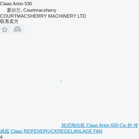
Claas Arion 530
爱尔兰, Courtmacsherry
COURTMACSHERRY MACHINERY LTD
联系卖方
轮式拖拉机 Claas Arion 650 Cis 的 传
感器 Claas REIFENDRUCKREGELANLAGE FAN
4