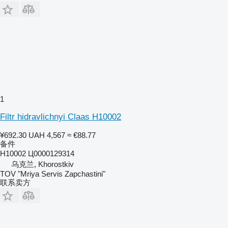
1
Filtr hidravlichnyi Claas H10002
¥692.30
UAH 4,567
≈ €88.77
备件
H10002 Ц0000129314
乌克兰, Khorostkiv
TOV "Mriya Servis Zapchastini"
联系卖方