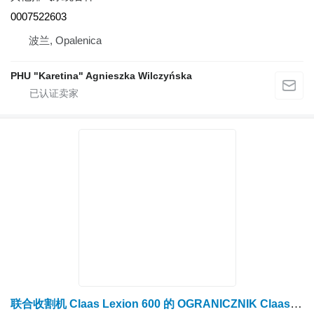
0007522603
波兰, Opalenica
PHU "Karetina" Agnieszka Wilczyńska
联合收割机 Claas Lexion 600 的 OGRANICZNIK Claas Lexion 600 限流器 0007435702（排气系统）