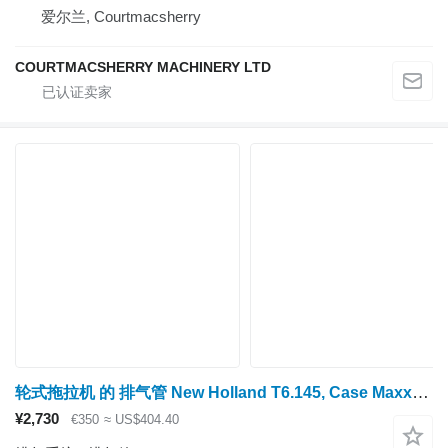
爱尔兰, Courtmacsherry
COURTMACSHERRY MACHINERY LTD
轮式拖拉机 的 排气管 New Holland T6.145, Case Maxxum 115, 125, 135, 145 Exhaust Pipe 47582737
¥2,730
€350
≈ US$404.40