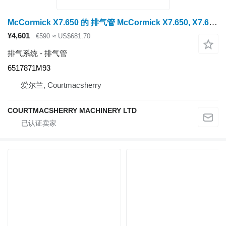
McCormick X7.650 的 排气管 McCormick X7.650, X7.660, X7.670, X7.680 Engine Exhaust Stack Pipe 6517871 6517871M93
¥4,601
€590
≈ US$681.70
排气系统 - 排气管
6517871M93
爱尔兰, Courtmacsherry
COURTMACSHERRY MACHINERY LTD