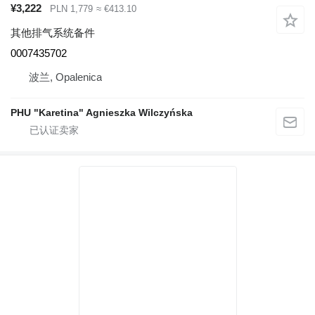
¥3,222
PLN 1,779
≈ €413.10
其他排气系统备件
0007435702
波兰, Opalenica
PHU "Karetina" Agnieszka Wilczyńska