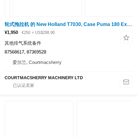
轮式拖拉机 的 New Holland T7030, Case Puma 180 Exhaust Bracket Support 87568617, 87369528
¥1,950
€250
≈ US$288.90
其他排气系统备件
87568617, 87369528
爱尔兰, Courtmacsherry
COURTMACSHERRY MACHINERY LTD