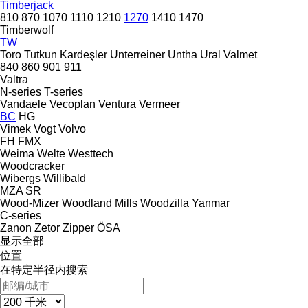
Timberjack
810
870
1070
1110
1210
1270
1410
1470
Timberwolf
TW
Toro
Tutkun Kardeşler
Unterreiner
Untha
Ural
Valmet
840
860
901
911
Valtra
N-series
T-series
Vandaele
Vecoplan
Ventura
Vermeer
BC
HG
Vimek
Vogt
Volvo
FH
FMX
Weima
Welte
Westtech
Woodcracker
Wibergs
Willibald
MZA
SR
Wood-Mizer
Woodland Mills
Woodzilla
Yanmar
C-series
Zanon
Zetor
Zipper
ÖSA
显示全部
位置
在特定半径内搜索