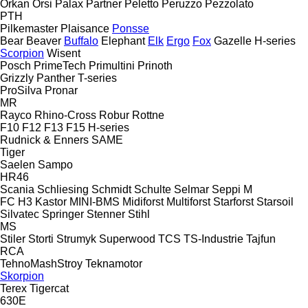
Orkan
Orsi
Palax
Partner
Peletto
Peruzzo
Pezzolato
PTH
Pilkemaster
Plaisance
Ponsse
Bear
Beaver
Buffalo
Elephant
Elk
Ergo
Fox
Gazelle
H-series
Scorpion
Wisent
Posch
PrimeTech
Primultini
Prinoth
Grizzly
Panther
T-series
ProSilva
Pronar
MR
Rayco
Rhino-Cross
Robur
Rottne
F10
F12
F13
F15
H-series
Rudnick & Enners
SAME
Tiger
Saelen
Sampo
HR46
Scania
Schliesing
Schmidt
Schulte
Selmar
Seppi M
FC
H3
Kastor
MINI-BMS
Midiforst
Multiforst
Starforst
Starsoil
Silvatec
Springer
Stenner
Stihl
MS
Stiler
Storti
Strumyk
Superwood
TCS
TS-Industrie
Tajfun
RCA
TehnoMashStroy
Teknamotor
Skorpion
Terex
Tigercat
630E