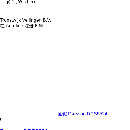
荷兰, Wijchen
Troostwijk Veilingen B.V.
在 Agroline 注册
8
年
油锯 Daewoo DCS6524
9