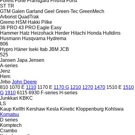
Forest
Forte
Fransgård
Frisma
Först
ST
TR
GTM
Galen
Garland
Geel
Green-Tec
GreenMech
Arborist
QuadTrak
Gremo
HSM
Hakki Pilke
38 PRO
43 PRO
Eagle
Easy
Hammer
Hatz
Heizohack
Herder
Hitachi
Honda
Hultdins
Husmann
Husqvarna
Hydrema
806
Hypro
Häner
Iseki
Itab
JBM
JCB
525
Jansen
Japa
Jensen
A-series
Jenz
Hem
Jirbo
John Deere
810
1070 E
1110
1170 E
1170 G
1210
1270
1470
1510 E
1510
G
1910
6115
6930
F-series
H-series
Junkkari
KBKC
LS
Kaup
Kellfri
Kershaw
Kesla
Kinetic
Kloppenburg
Kohlswa
Komatsu
D series
Komptech
Crambo