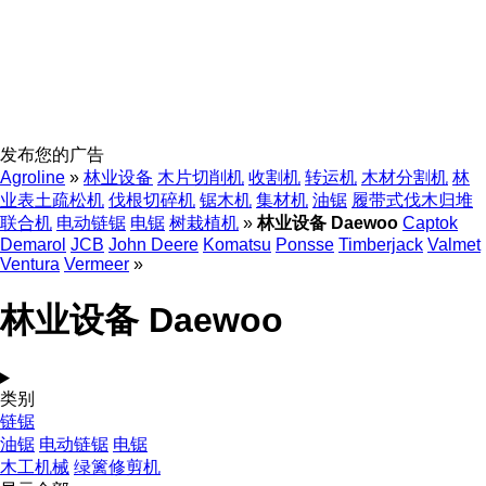
发布您的广告
Agroline
»
林业设备
木片切削机
收割机
转运机
木材分割机
林
业表土疏松机
伐根切碎机
锯木机
集材机
油锯
履带式伐木归堆
联合机
电动链锯
电锯
树栽植机
»
林业设备 Daewoo
Captok
Demarol
JCB
John Deere
Komatsu
Ponsse
Timberjack
Valmet
Ventura
Vermeer
»
林业设备 Daewoo
类别
链锯
油锯
电动链锯
电锯
木工机械
绿篱修剪机