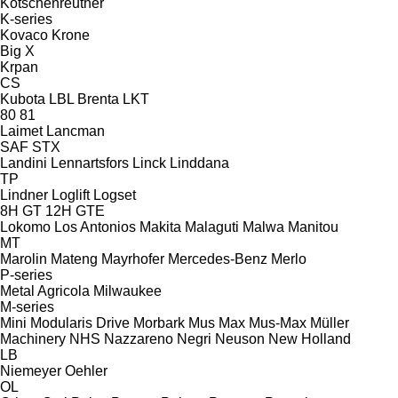
Kotschenreuther
K-series
Kovaco
Krone
Big X
Krpan
CS
Kubota
LBL Brenta
LKT
80
81
Laimet
Lancman
SAF
STX
Landini
Lennartsfors
Linck
Linddana
TP
Lindner
Loglift
Logset
8H GT
12H GTE
Lokomo
Los Antonios
Makita
Malaguti
Malwa
Manitou
MT
Marolin
Mateng
Mayrhofer
Mercedes-Benz
Merlo
P-series
Metal Agricola
Milwaukee
M-series
Mini
Modularis Drive
Morbark
Mus Max
Mus-Max
Müller
Machinery
NHS
Nazzareno
Negri
Neuson
New Holland
LB
Niemeyer
Oehler
OL