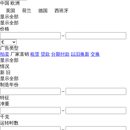
中国
欧洲
英国
荷兰
德国
西班牙
显示全部
显示全部
价格
–
广告类型
拍卖
厂家直销
租赁
贷款
分期付款
以旧换新
交换
显示全部
情况
新
旧
显示全部
制造年份
–
特征
净重
–
千克
运转时数
–