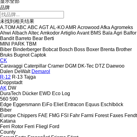
显示全部
品牌
未找到相关结果
A.TOM
ABC
ABC
AGT
AL-KO
AMR
Acrowood
Afka
Agromeks
Ahwi
Albach
Altec
Amkodor
Artiglio
Avant
BMS
Bala Agri
Balfor
Bandit
Barreto
Bear
Berti
MINI
PARK
TBM
Biber
Binderberger
Bobcat
Bosch
Boss
Boxer
Brenta
Brother
Bruks
Bugnot
Captok
CK
Caravaggi
Caterpillar
Cramer
DGM
DK-Tec
DTZ
Daewoo
Dalen
DeWalt
Demarol
R-12
R-13
Tajga
Doppstadt
AK
DW
DuraTech
Dücker
EWD
Eco Log
560
590
Edge
Eggersmann
EiFo
Eliet
Entracon
Equus
Eschlböck
Biber
Europe Chippers
FAE
FMG
FSI
Fahr
Farmi Forest
Faxes
Fendt
Katana
Ferri Rotor
Ferri
Fliegl
Ford
County