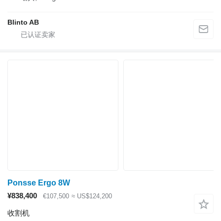
Blinto AB
Ponsse Ergo 8W
¥838,400
€107,500
≈ US$124,200
收割机