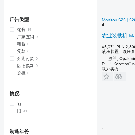
广告类型
Manitou 626 | 62
4
销售
农业装载机 Manito
厂家直销
租赁
¥5,071
PLN 2,80
贷款
液压装置 - 液压
波兰, Opaleni
分期付款
PHU "Karetina" A
以旧换新
联系卖方
交换
情况
新
旧
11
制造年份