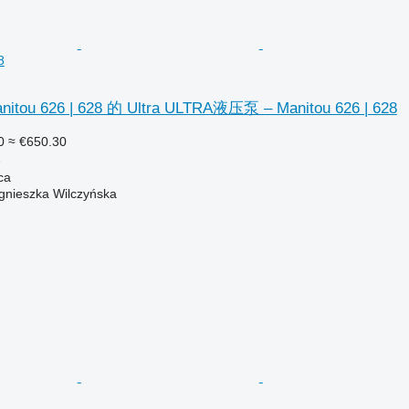
8
u 626 | 628 的 Ultra ULTRA液压泵 – Manitou 626 | 628
0
≈ €650.30
泵
ca
gnieszka Wilczyńska