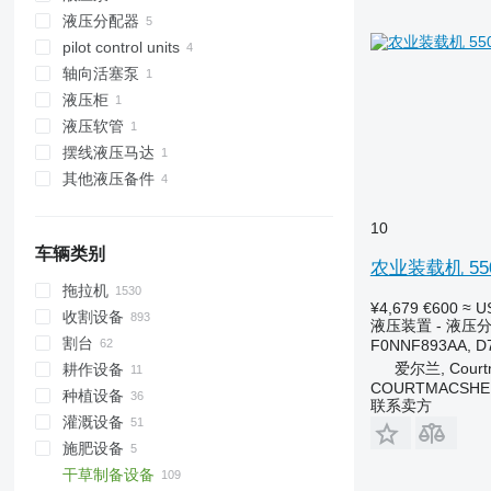
液压分配器
pilot control units
轴向活塞泵
液压柜
液压软管
摆线液压马达
其他液压备件
10
车辆类别
农业装载机 550 的 
拖拉机
¥4,679
€600
≈ U
收割设备
小型牵引车
液压装置 - 液压
割台
履带式拖拉机
摘棉机
F0NNF893AA, D
爱尔兰, Courtm
耕作设备
轮式拖拉机
甜菜收割机
旋转式玉米收割台
COURTMACSHER
种植设备
联合收割机
物收割装置
耙
联系卖方
灌溉设备
饲料收割机
玉米收割台
中耕机
施肥设备
玉米收割机
犁
灌溉机
干草制备设备
液态粪肥施肥机