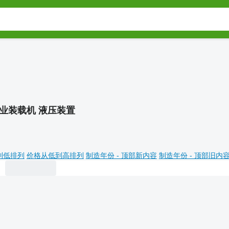
业装载机 液压装置
到低排列
价格从低到高排列
制造年份 - 顶部新内容
制造年份 - 顶部旧内