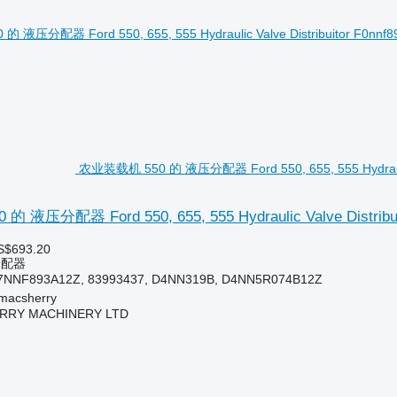
农业装载机 550 的 液压分配器 Ford 550, 655, 555 Hydraulic 
液压分配器 Ford 550, 655, 555 Hydraulic Valve Distribui
S$693.20
分配器
7NNF893A12Z, 83993437, D4NN319B, D4NN5R074B12Z
acsherry
RY MACHINERY LTD