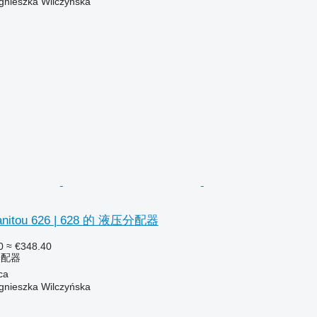
gnieszka Wilczyńska
tou 626 | 628 的 液压分配器
0
≈ €348.40
分配器
ca
gnieszka Wilczyńska