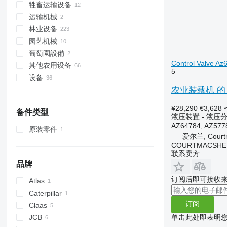
牲畜运输设备
农业装载机
运输机械
割草机
牲畜运输设备
林业设备
干草翻晒机
饲料搅拌机
园艺机械
搂草机
木片切削机
自行饲料搅拌机
葡萄園設備
自装式搬运车
集材机
电动剪草机
Control Valve A
其他农用设备
转运机
草坪拖拉机
5
设备
收割机
农业装载机 的 液压分配
农用附件
林业附件
前端装载机
¥28,290
€3,628
备件类型
其他设备
收割机头
液压装置 - 液压
AZ64784, AZ577
林用起重机
原装零件
爱尔兰, Courtm
COURTMACSHER
联系卖方
品牌
订阅后即可接收
Atlas
Caterpillar
AR
订阅
Claas
330
单击此处即表明
JCB
TH
Scorpion
F-series