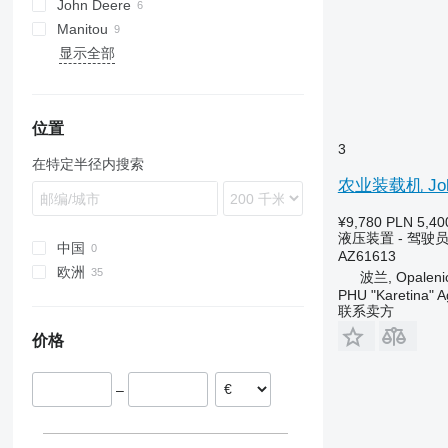
John Deere
Targo
525
Manitou
526
3200
KT
显示全部
528
3400
ATJ
P-series
LM
530
3415
MRT
TH
531
3420
535
3800
位置
3
540
在特定半径内搜索
550
农业装载机 John 
¥9,780
PLN 5,40
液压装置 - 驾驶
中国
AZ61613
欧洲
波兰, Opaleni
PHU "Karetina" A
波兰
联系卖方
爱尔兰
价格
丹麦
意大利
–