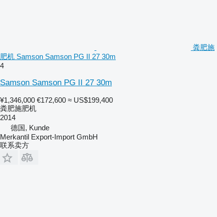
粪肥施
肥机 Samson Samson PG II 27 30m
4
Samson Samson PG II 27 30m
¥1,346,000
€172,600
≈ US$199,400
粪肥施肥机
2014
德国, Kunde
Merkantil Export-Import GmbH
联系卖方