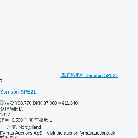
粪肥施肥机 Samson SPE21
7
Samson SPE21
¥90,770
DKK 87,000
≈ €11,640
粪肥施肥机
2017
净重
6,500 千克
车桥数
1
丹麦, Nordjylland
Fymas Auctions ApS – visit the auction fymasauctions.dk