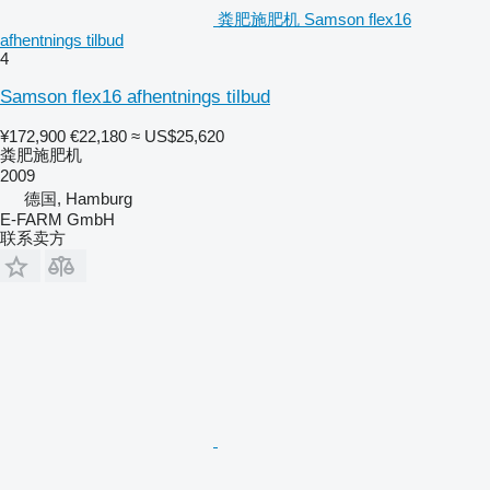
粪肥施肥机 Samson flex16
afhentnings tilbud
4
Samson flex16 afhentnings tilbud
¥172,900
€22,180
≈ US$25,620
粪肥施肥机
2009
德国, Hamburg
E-FARM GmbH
联系卖方