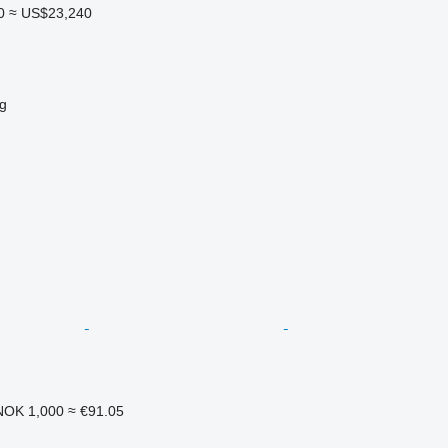
0
≈ US$23,240
g
NOK 1,000
≈ €91.05