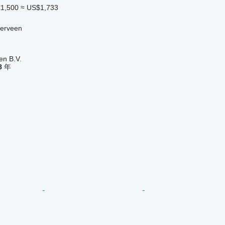
€1,500
≈ US$1,733
erveen
en B.V.
8
年