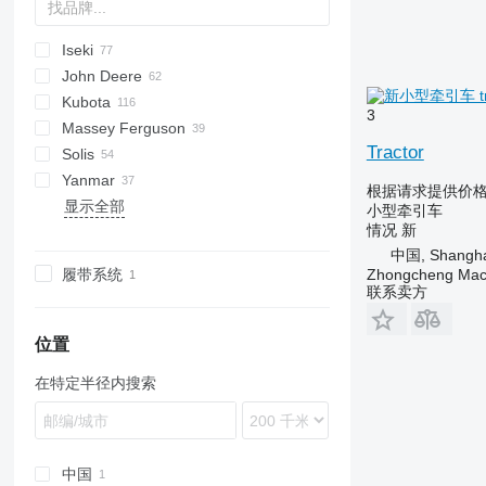
Iseki
Tigrone
Farmall
Nexos
990
D-series
Agrofarm
F-series
2000
Major
C-series
C
TX
John Deere
JX
Agrokid
Vario
3000
Super Major
E-series
TA
254
Kubota
Agrotron
3600
TF
1026 R
CK
3
Massey Ferguson
4000
TG
2026 R
CS
A-series
MT1
Mistral
40
Tractor
Solis
5000
TH
2032
DK
B-series
Rex
35
D-series
T-series
TT
Argon
SD
SF
304
Yanmar
5610
TM
3025
D-series
50
MT
TC
SP
26
Profi
453
BM
根据请求提供价
显示全部
Dexta
TU
3036 E
GL-series
158
TD
50
AC
小型牵引车
情况
新
TX
3038 E
L-series
165
TN
60
AF
中国, Shangha
3046 R
STV
168
EF
履带系统
Zhongcheng Mach
3320
X-series
188
F-series
联系卖方
3720
240
KE
4066
265
RS
位置
5210
275
YM
在特定半径内搜索
XUV
550
3640
中国