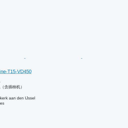
ine-T15-VD450
格
机（含插秧机）
erk aan den IJssel
nes