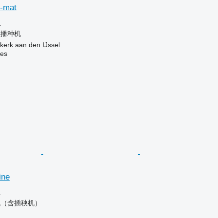
o-mat
格
盘播种机
erk aan den IJssel
nes
ine
格
机（含插秧机）