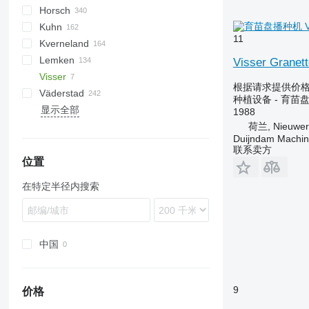
Horsch
Monopill
SN300
AD
Double
Green Plains
Aeromat
Ferti-Box FB
S-series
5710
8
Falcon
SZF
Multicorn
Manta
R-series
CPH
MATRIX
VL
DK
DSX
Kuhn
Optima
SR
Airstar
Fargo
Multisem
Centra
Swifter
Astra
Unicorn
Maschio
CTA
PPX
Airseeder
6M
HT3000
2000
Demeter
Duo Alfa
11
Kverneland
Avant
Vesta
Olimpia
NTA
Avatar
7R
3000
Challenger
Lemken
Cataya
Romina
PD
Express
455
3600
Espro
Accord
Rebell Classic
Visser Granet
Visser
Catros
SP
Simba
Focus
730
3650
Fastliner
MSC
Ultima
Azurit
DC
30
MS
MECA
KR
Lift-o-matic
T-ForcePlus
Aerosem
Prosem
Rasat
Orbit
Sigma 5
Xeos
HKL
CROSS
SZM
根据请求提供价
Väderstad
Centaya
YP
Maestro
740A
3700
HR
NG
Vitu
Compact-Solitair
DM
555
NG
NS
Lion
KL
POLONEZ
SPM
PSL
DZ
种植设备 - 育苗
显示全部
Cirrus
Maistro
750
HRB
Optima
Heliodor
Synkro
ZB
BioDrill
Patryk
2800
D62
1988
荷兰, Nieuwerk
Citan
Pronto
1590
Maxima
RS
Rubin
Terrasem
Carrier
Duijndam Machi
Condor
Serto
1725
Planter
U-Drill
Saphir
Vitasem
Concorde
联系卖方
D-series
Sprinter
1745
Premia
Solitair
Cultus
位置
ED
Versa
1780
Sitera
Zirkon
Rapid
在特定半径内搜索
KE
1890
Venta
Spirit
KG
1910
Tempo
KW
7000
Precea
7200
中国
Primera DMC
DB
9
价格