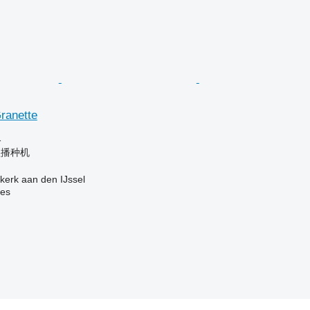
ranette
格
盘播种机
erk aan den IJssel
nes