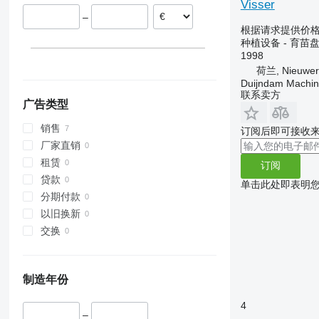
Visser
–
根据请求提供价
种植设备 - 育苗
1998
荷兰, Nieuwerk
Duijndam Machi
联系卖方
广告类型
销售
订阅后即可接收
厂家直销
租赁
订阅
贷款
单击此处即表明
分期付款
以旧换新
交换
制造年份
4
–