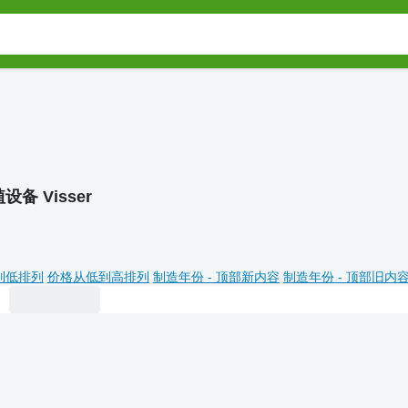
设备 Visser
到低排列
价格从低到高排列
制造年份 - 顶部新内容
制造年份 - 顶部旧内