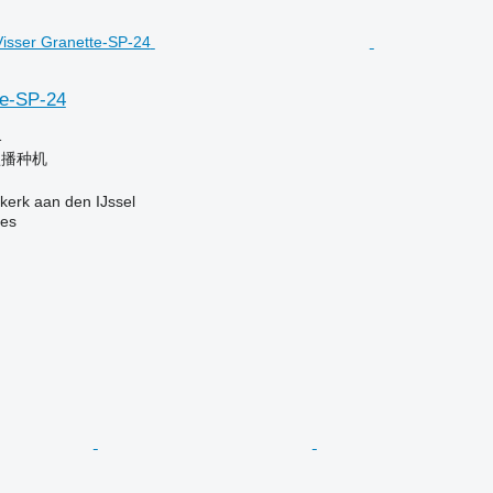
te-SP-24
格
盘播种机
erk aan den IJssel
nes