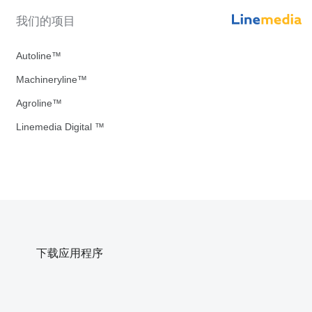
我们的项目
Autoline™
Machineryline™
Agroline™
Linemedia Digital ™
下载应用程序