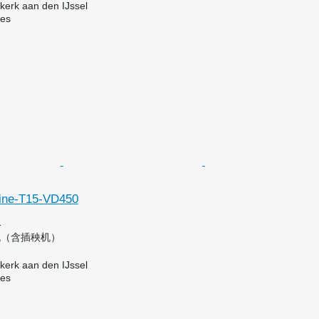
erk aan den IJssel
nes
ine-T15-VD450
格
机（含插秧机）
erk aan den IJssel
nes