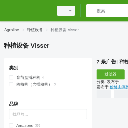
Agroline
种植设备
种植设备 Visser
种植设备 Visser
7 条广告:
种植
类别
过滤器
育苗盘播种机
分类
:
发布于
移植机（含插秧机）
发布于
价格由高
品牌
Amazone
DA
ATO30