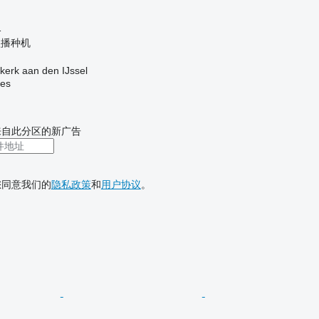
格
盘播种机
erk aan den IJssel
nes
来自此分区的新广告
您同意我们的
隐私政策
和
用户协议
。