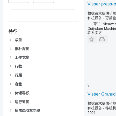
Visser press-
根据请求提供价
种植设备 - 育苗
荷兰, Nieuwerk
Duijndam Machi
特征
联系卖方
净重
播种深度
工作宽度
行数
行距
容量
9
储罐容积
Visser Granud
运行速度
根据请求提供价
种植设备 - 移植
所需牵引车功率
2021