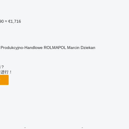
90
≈ €1,716
o Produkcyjno-Handlowe ROLMAPOL Marcin Dziekan
辆？
作进行！
告