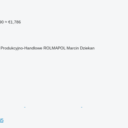
90
≈ €1,786
o Produkcyjno-Handlowe ROLMAPOL Marcin Dziekan
45