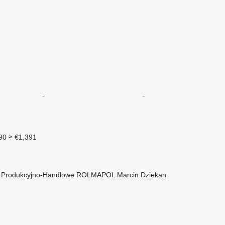
90
≈ €1,391
o Produkcyjno-Handlowe ROLMAPOL Marcin Dziekan