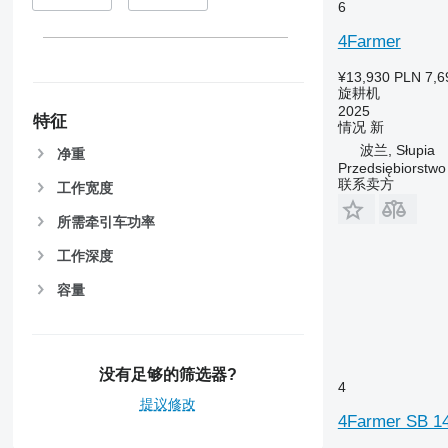
6
4Farmer
¥13,930
PLN 7,6
旋耕机
2025
特征
情况
新
波兰, Słupia
净重
Przedsiębiorstw
联系卖方
工作宽度
所需牵引车功率
工作深度
容量
没有足够的筛选器?
4
提议修改
4Farmer SB 1