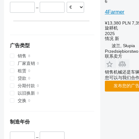
6
–
4Farmer
¥13,380
PLN 7,3
旋耕机
2025
情况
新
广告类型
波兰, Słupia
Przedsiębiorstw
销售
联系卖方
厂家直销
租赁
销售机械还是车
您可以与我们合
贷款
分期付款
发布您的广
以旧换新
交换
制造年份
–