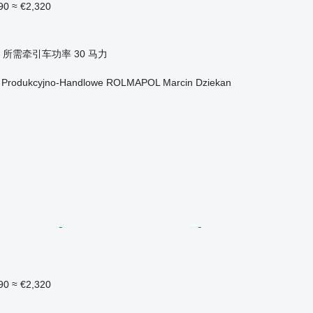
90
≈ €2,320
所需牵引车功率
30 马力
o Produkcyjno-Handlowe ROLMAPOL Marcin Dziekan
90
≈ €2,320