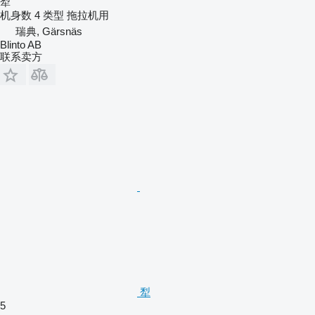
犁
机身数
4
类型
拖拉机用
瑞典, Gärsnäs
Blinto AB
联系卖方
犁
5