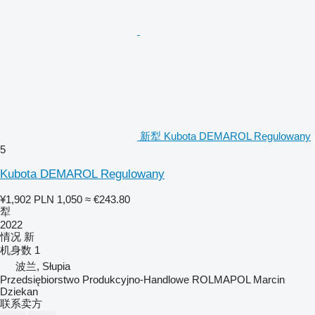
新犁 Kubota DEMAROL Regulowany
5
Kubota DEMAROL Regulowany
¥1,902
PLN 1,050
≈ €243.80
犁
2022
情况
新
机身数
1
波兰, Słupia
Przedsiębiorstwo Produkcyjno-Handlowe ROLMAPOL Marcin
Dziekan
联系卖方