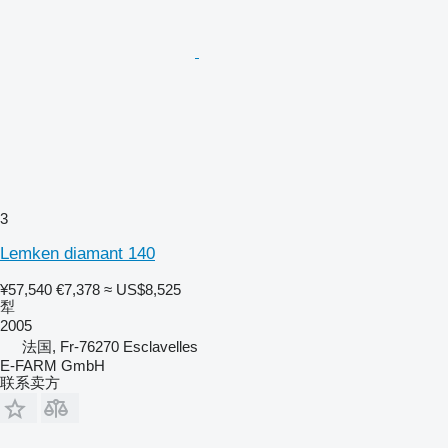
3
Lemken diamant 140
¥57,540
€7,378
≈ US$8,525
犁
2005
法国, Fr-76270 Esclavelles
E-FARM GmbH
联系卖方