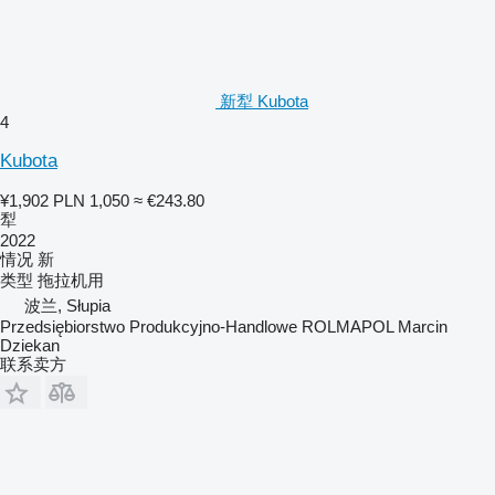
新犁 Kubota
4
Kubota
¥1,902
PLN 1,050
≈ €243.80
犁
2022
情况
新
类型
拖拉机用
波兰, Słupia
Przedsiębiorstwo Produkcyjno-Handlowe ROLMAPOL Marcin
Dziekan
联系卖方