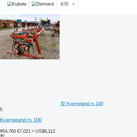
全部
犁 Kverneland rs 100
5
Kverneland rs 100
¥54,760
€7,021
≈ US$8,112
犁