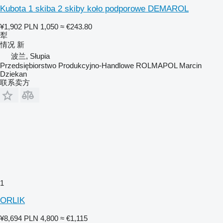
Kubota 1 skiba 2 skiby koło podporowe DEMAROL
¥1,902
PLN 1,050
≈ €243.80
犁
情况
新
波兰, Słupia
Przedsiębiorstwo Produkcyjno-Handlowe ROLMAPOL Marcin
Dziekan
联系卖方
1
ORLIK
¥8,694
PLN 4,800
≈ €1,115