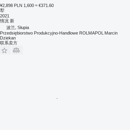
¥2,898
PLN 1,600
≈ €371.60
犁
2021
情况
新
波兰, Słupia
Przedsiębiorstwo Produkcyjno-Handlowe ROLMAPOL Marcin
Dziekan
联系卖方