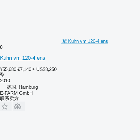
犁 Kuhn vm 120-4 ens
8
Kuhn vm 120-4 ens
¥55,680
€7,140
≈ US$8,250
犁
2010
德国, Hamburg
E-FARM GmbH
联系卖方