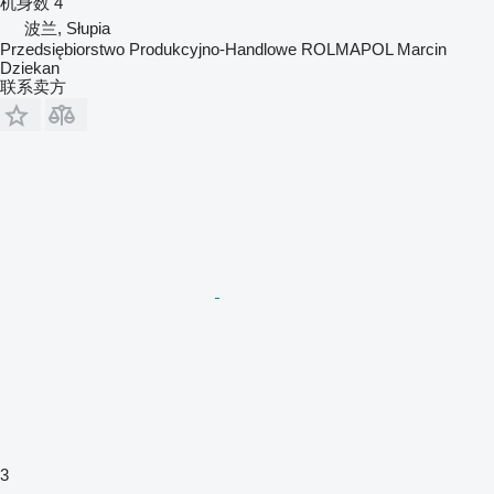
机身数
4
波兰, Słupia
Przedsiębiorstwo Produkcyjno-Handlowe ROLMAPOL Marcin
Dziekan
联系卖方
3