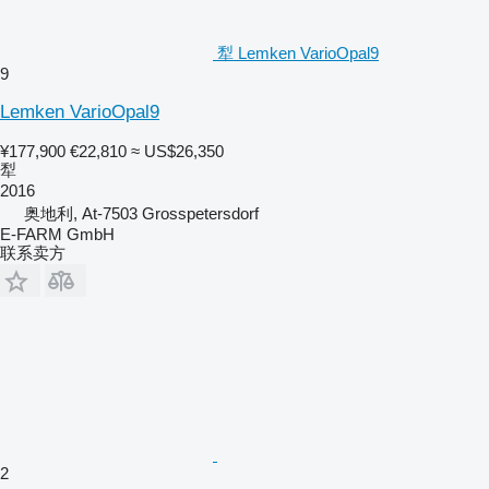
犁 Lemken VarioOpal9
9
Lemken VarioOpal9
¥177,900
€22,810
≈ US$26,350
犁
2016
奥地利, At-7503 Grosspetersdorf
E-FARM GmbH
联系卖方
2