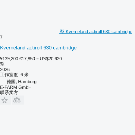
犁 Kverneland actiroll 630 cambridge
7
Kverneland actiroll 630 cambridge
¥139,200
€17,850
≈ US$20,620
犁
2026
工作宽度
6 米
德国, Hamburg
E-FARM GmbH
联系卖方