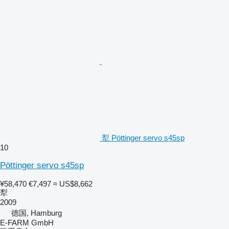
犁 Pöttinger servo s45sp
10
Pöttinger servo s45sp
¥58,470
€7,497
≈ US$8,662
犁
2009
德国, Hamburg
E-FARM GmbH