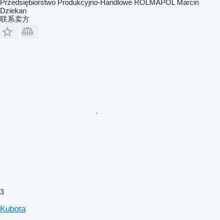
Przedsiębiorstwo Produkcyjno-Handlowe ROLMAPOL Marcin
Dziekan
联系卖方
3
Kubota