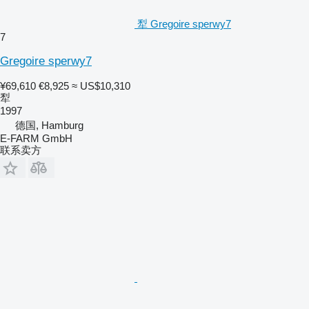
犁 Gregoire sperwy7
7
Gregoire sperwy7
¥69,610
€8,925
≈ US$10,310
犁
1997
德国, Hamburg
E-FARM GmbH
联系卖方