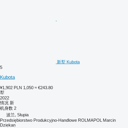
新犁 Kubota
5
Kubota
¥1,902
PLN 1,050
≈ €243.80
犁
2022
情况
新
机身数
2
波兰, Słupia
Przedsiębiorstwo Produkcyjno-Handlowe ROLMAPOL Marcin
Dziekan