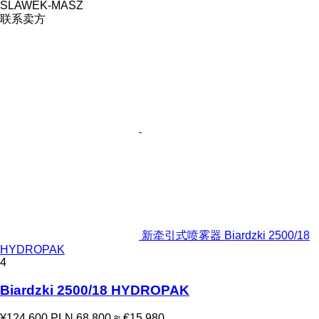
SLAWEK-MASZ
联系卖方
新牵引式喷雾器 Biardzki 2500/18
HYDROPAK
4
Biardzki 2500/18 HYDROPAK
¥124,600
PLN 68,800
≈ €15,980