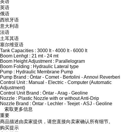
英语
英语
俄语
西班牙语
意大利语
法语
土耳其语
塞尔维亚语
Tank Capacities : 3000 lt - 4000 lt - 6000 lt
Boom Lenhgt : 21 mt - 24 mt
Boom Height Adjustment : Parallelogram
Boom Folding : Hydraulic Lateral type
Pump : Hydraulic Membrane Pump
Pump Brand : Öntar - Comet - Bertolini - Annovi Reverberi
Control Unit : Manual - Electric - Computer (Automatic
Adjustment)
Control Unit Brand : Öntar - Arag - Geoline
Nozzle : Plastic Nozzle with or without Anti-Drip
Nozzle Brand : Öntar - Lechler - Teejet - ASJ - Geoline
索取更多信息
重要
商品描述由卖家提供，请您直接向卖家确认所有细节。
购买提示