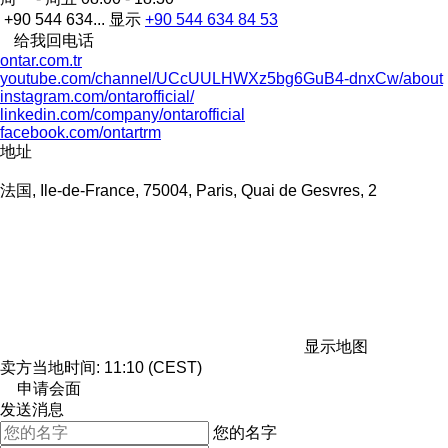
+90 544 634...
显示
+90 544 634 84 53
给我回电话
ontar.com.tr
youtube.com/channel/UCcUULHWXz5bg6GuB4-dnxCw/about
instagram.com/ontarofficial/
linkedin.com/company/ontarofficial
facebook.com/ontartrm
地址
法国, Ile-de-France, 75004, Paris, Quai de Gesvres, 2
显示地图
卖方当地时间: 11:10 (CEST)
申请会面
发送消息
您的名字