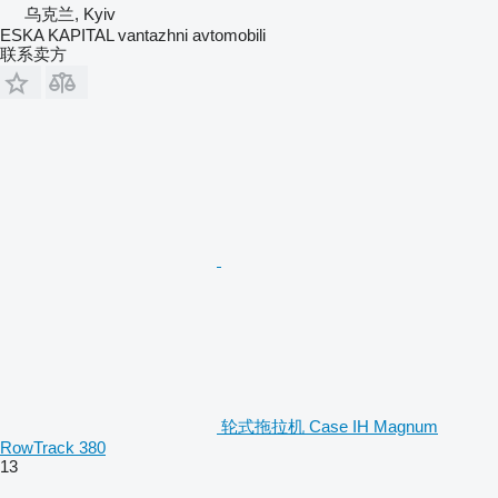
乌克兰, Kyiv
ESKA KAPITAL vantazhni avtomobili
联系卖方
轮式拖拉机 Case IH Magnum
RowTrack 380
13