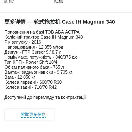
颜色:
红色
更多详情 — 轮式拖拉机 Case IH Magnum 340
Поповнення на базі ТОВ АБА АСТРА
Колісний трактор Case IH Magnum 340
Рік випуску - 2016
Напрацювання - 12 355 м/год
Двигун - FTP Cursor 9 / 8.7 л
Номін/макс. потужність - 340/375 к.с.
Тип КПП - Power Shift 18/4
Об'єм паливного бака - 765 л
Вантаж. задньої навіски - 9 705 кг
Вага - 12 850 кг
Колеса передні - 600/70 R30
Колеса задні - 710/70 R42
Доступний до перегляду та контрактації
索取更多信息