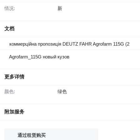
情况:
新
文档
коммерційна пропозиція DEUTZ FAHR Agrofarm 115G (2
Agrofarm_115G новый кузов
更多详情
颜色:
绿色
附加服务
通过租赁购买