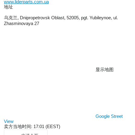
www.liderparts.com.ua
地址
乌克兰, Dnipropetrovsk Oblast, 52005, pgt. Yubileynoe, ul.
Zhasminovaya 27
显示地图
Google Street
View
卖方当地时间: 17:01 (EEST)