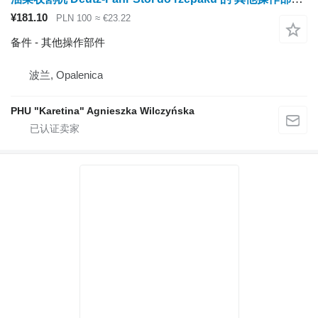
¥181.10
PLN 100
≈ €23.22
备件 - 其他操作部件
波兰, Opalenica
PHU "Karetina" Agnieszka Wilczyńska