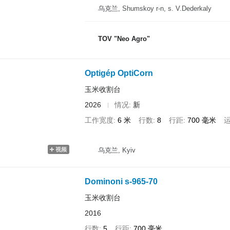
乌克兰, Shumskoy r-n, s. V.Dederkaly
TOV "Neo Agro"
Optigép OptiCorn
玉米收割台
2026
情况
新
工作宽度
6 米
行数
8
行距
700 毫米
视频
乌克兰, Kyiv
Dominoni s-965-70
玉米收割台
2016
行数
5
行距
700 毫米