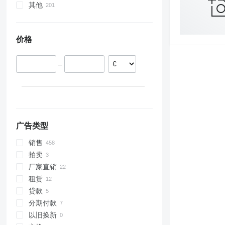
其他
波兰
土耳其
罗马尼亚
乌兹别克斯坦
乌克兰
荷兰
摩尔多瓦
价格
奥地利
秘鲁
匈牙利
–
法国
保加利亚
显示全部
广告类型
销售
拍卖
厂家直销
租赁
贷款
分期付款
以旧换新