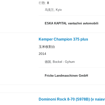
行数
8
乌克兰, Kyiv
ESKA KAPITAL vantazhni avtomobili
Kemper Champion 375 plus
玉米收割台
2014
德国, Bockel - Gyhum
Fricke Landmaschinen GmbH
Dominoni Rock 8-70 (S978B) (v naiavn