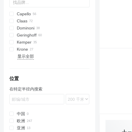
Capello
Claas
Diamant
1083
Dominoni
QUASAR
2188
Conspeed
Geringhoff
2388
Corio
Kaiman
MHS
L-series
Kemper
4408
Jaguar
Rock
HORIZON
608
Krone
4412
Orbis
S978
PCA
C-series
Champion
KMS
显示全部
Sunspeed
SL
RD
EasyCollect
MDD-200
SFH
CX
Drago GT
OptiCorn
8244
Corn Champion
ROTA DISC
FX
Drago SR6
位置
在特定半径内搜索
中国
欧洲
亚洲
德国