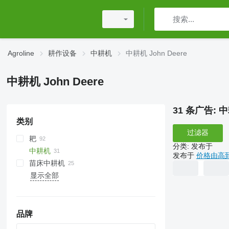
Agroline
耕作设备
中耕机
中耕机 John Deere
中耕机 John Deere
31 条广告:
中
类别
过滤器
耙
分类
:
发布于
中耕机
动力耙
发布于
价格由高
苗床中耕机
圆盘耙
显示全部
钉齿耙
农业压土滚筒其他类型
拖拉机甩刀式割草机
品牌