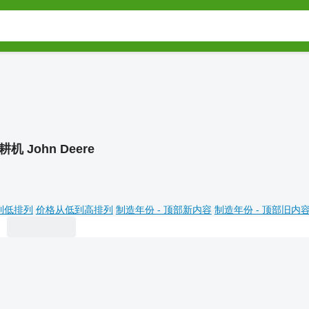
耕机 John Deere
到低排列
价格从低到高排列
制造年份 - 顶部新内容
制造年份 - 顶部旧内