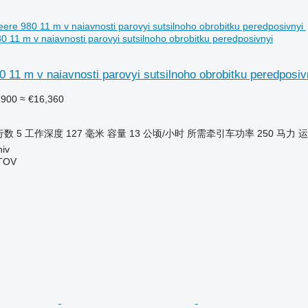
 11 m v naiavnosti parovyi sutsilnoho obrobitku peredposivnyi
 11 m v naiavnosti parovyi sutsilnoho obrobitku peredposiv
,900
≈ €16,360
行数
5
工作深度
127 毫米
容量
13 公顷/小时
所需牵引车功率
250 马力
运
iv
TOV