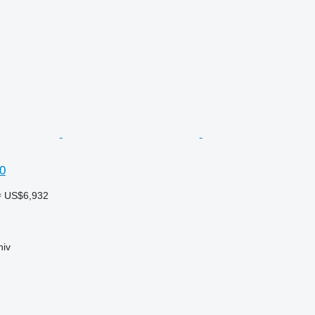
0
≈ US$6,932
iv