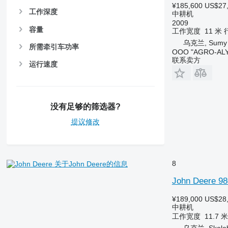
¥185,600
US$27
工作深度
中耕机
2009
容量
工作宽度
11 米
乌克兰, Sumy
所需牵引车功率
OOO "AGRO-ALY
联系卖方
运行速度
没有足够的筛选器?
提议修改
8
关于John Deere的信息
John Deere 98
¥189,000
US$28
中耕机
工作宽度
11.7 米
乌克兰, Skolob