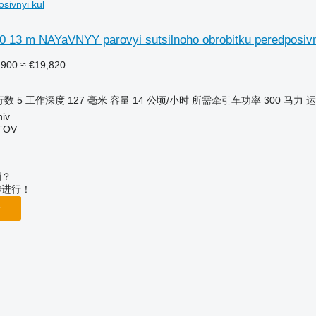
sivnyi kul
0 13 m NAYaVNYY parovyi sutsilnoho obrobitku peredposivn
,900
≈ €19,820
行数
5
工作深度
127 毫米
容量
14 公顷/小时
所需牵引车功率
300 马力
运
iv
TOV
辆？
作进行！
告