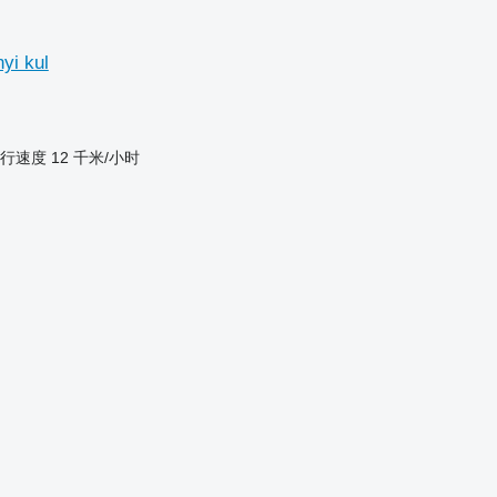
yi kul
行速度
12 千米/小时