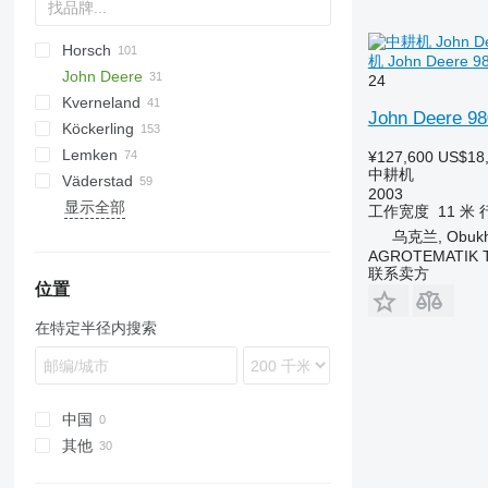
Horsch
Vibromulch
AU
Cataya
Actros RO
U-series
5710
PENTERRA
4300
Tiger Mate
Multiflex
Chopstar
K-series
TGF
FA
Super Maxx
机 John Deere 980
John Deere
Catros
Swifter
Z-series
Tiger Mate
Hurricane
Cruiser
TF
24
Kverneland
Cenio
Taifun
Cultro
980
Corona
VM
Cultimer
John Deere 980
Köckerling
Cenius
Vibrostar
Finer
2210
Komet
Prolander
Accord
Lemken
Centaur
Joker
Stratos
Enduro
Allrounder
¥127,600
US$18
中耕机
Väderstad
Centaya
Optipack
TLD
Quadro
Gigant
DC
Flexcare V
HV
Corvus
AllStar
ATLAS
KPG
2003
显示全部
Cobra
Terrano
Trio
Karat
Fox
GHF
GE
BioDrill
Field Profi
工作宽度
11 米
D-series
Tiger
Vario
Kompaktor
Lion
PKE
Carrier
乌克兰, Obukh
AGROTEMATIK 
KG
Transformer
Vector
Koralin
Synkro
Sturmvogel
Cultus
联系卖方
Korund
Terria
Opus
位置
Kristall
Rexius
在特定半径内搜索
Smaragd
Swift
TopDown
中国
其他
乌克兰