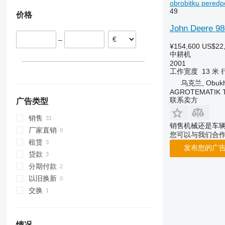
obrobitku peredpo
49
价格
John Deere 98
–
¥154,600
US$22
中耕机
2001
工作宽度
13 米
乌克兰, Obukh
AGROTEMATIK 
联系卖方
广告类型
销售
销售机械还是车
厂家直销
您可以与我们合
租赁
发布您的广
贷款
分期付款
以旧换新
交换
情况