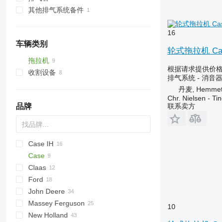
其他排气系统备件
16
车辆类别
轮式拖拉机 Cas
拖拉机
根据请求提供价
收割设备
轮式拖拉机
排气系统 - 消音
联合收割机
丹麦, Hemme
Chr. Nielsen - T
品牌
联系卖方
Case IH
Case
5120
Claas
5140
Ford
CVX
Ares
John Deere
Farmall
Arion
2000
Major
Massey Ferguson
MXU
3000
6M
F-series
10
New Holland
Magnum
4000
6R
M-series
35
MC