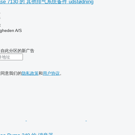
e 7130 的 其他排气系统备件 udstødning
格
件
t
ingheden A/S
来自此分区的新广告
您同意我们的
隐私政策
和
用户协议
。