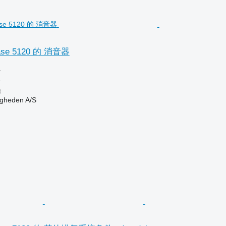
e 5120 的 消音器
格
器
t
ingheden A/S