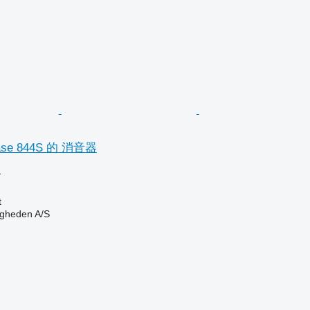
e 844S 的 消音器
格
器
t
ingheden A/S