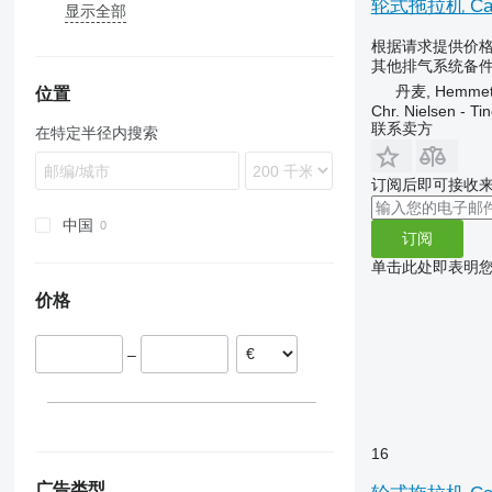
轮式拖拉机 Cas
显示全部
Maxxum
5000
2140
40
X-series
T-series
Ares
S-series
Puma
5600
5820
365
XTX
TM
T-series
根据请求提供价
5610
6140
375
TS
其他排气系统备
6600
6145
390
丹麦, Hemme
位置
Chr. Nielsen - T
6610
6210
690
联系卖方
在特定半径内搜索
6640
6215
3060
7610
6910
5611
订阅后即可接收
7710
8345 R
5612
8210
6260
中国
订阅
8630
6465
单击此处即表明
E-series
8480
价格
TW
8670
–
16
广告类型