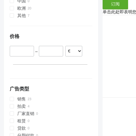
9120
9600
中国
订阅
9230
9610
欧洲
单击此处即表明
9240
9640
其他
立陶宛
Axial-Flow
9650
挪威
乌克兰
9660
瑞典
摩尔多瓦
价格
9670 STS
拉脱维亚
9680
芬兰
9750
–
丹麦
9760 STS
德国
9770
9780
9860 STS
9880
广告类型
C-series
销售
H-series
拍卖
M-series
厂家直销
S-series
租赁
T-series
贷款
W-series
分期付款