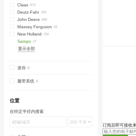
Claas
1680
560R
Deutz-Fahr
2188
740
Avero
9100
John Deere
2388
Lexion
C-series
M series
D-series
Ideal
E series
Palesse
Massey Ferguson
5088
Commandor
TopLiner
550
Big X
310
New Holland
5130
Dominator
730
3600
34
Sampo
5140
Evion
955
3650
38
8030
Tiger
Acros
显示全部
6088
Lexion
1075
L-series
40
CR
euro-Tiger
Don
500
S-series
150
6140
Medion
1188
M-series
186
CS
Vector
580
7088
Mega
1450
7274
CX
680
迷你
7120
Mercator
1550
7278
FR
2045
7140
Trion
1570
7282
L-series
2065
履带系统
7230
Tucano
2058
7345
M-series
Comia
7240
Vario
2064
7370
T-series
SR
Comia C8
7250
2066
9280
TC
Comia C12
SR 2045
位置
8010
2256
9380
TF
在特定半径内搜索
8230
2264
9790
TL
8240
9500
Ideal
TX
订阅后即可接收
8250
9560
W-series