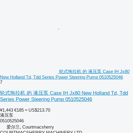
轮式拖拉机 的 液压泵 Case IH Jx80
New Holland Td, Tdd Series Power Steering Pump 0510525046
7
轮式拖拉机 的 液压泵 Case IH Jx80 New Holland Td, Tdd
Series Power Steering Pump 0510525046
¥1,443
€185
≈ US$213.70
液压泵
0510525046
爱尔兰, Courtmacsherry
COURTMACSHERRY MACHINERY LTD