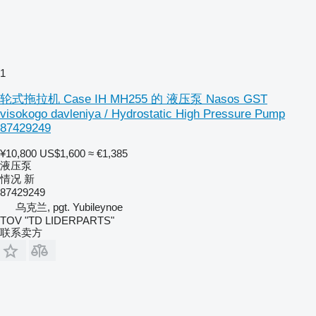
1
轮式拖拉机 Case IH MH255 的 液压泵 Nasos GST
visokogo davleniya / Hydrostatic High Pressure Pump
87429249
¥10,800
US$1,600
≈ €1,385
液压泵
情况
新
87429249
乌克兰, pgt. Yubileynoe
TOV "TD LIDERPARTS"
联系卖方