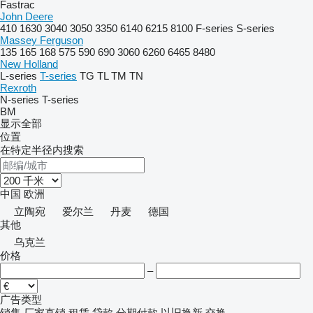
Fastrac
John Deere
410
1630
3040
3050
3350
6140
6215
8100
F-series
S-series
Massey Ferguson
135
165
168
575
590
690
3060
6260
6465
8480
New Holland
L-series
T-series
TG
TL
TM
TN
Rexroth
N-series
T-series
BM
显示全部
位置
在特定半径内搜索
中国
欧洲
立陶宛
爱尔兰
丹麦
德国
其他
乌克兰
价格
–
广告类型
销售
厂家直销
租赁
贷款
分期付款
以旧换新
交换