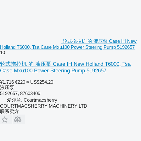
轮式拖拉机 的 液压泵 Case IH New
Holland T6000, Tsa Case Mxu100 Power Steering Pump 5192657
10
轮式拖拉机 的 液压泵 Case IH New Holland T6000, Tsa
Case Mxu100 Power Steering Pump 5192657
¥1,716
€220
≈ US$254.20
液压泵
5192657, 87603409
爱尔兰, Courtmacsherry
COURTMACSHERRY MACHINERY LTD
联系卖方