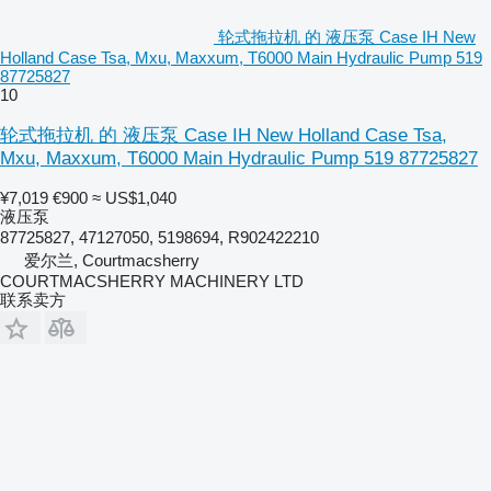
轮式拖拉机 的 液压泵 Case IH New
Holland Case Tsa, Mxu, Maxxum, T6000 Main Hydraulic Pump 519
87725827
10
轮式拖拉机 的 液压泵 Case IH New Holland Case Tsa,
Mxu, Maxxum, T6000 Main Hydraulic Pump 519 87725827
¥7,019
€900
≈ US$1,040
液压泵
87725827, 47127050, 5198694, R902422210
爱尔兰, Courtmacsherry
COURTMACSHERRY MACHINERY LTD
联系卖方