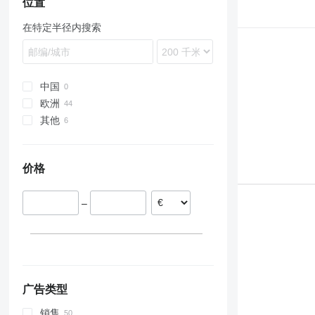
5150
4610
1630
3060
M-series
位置
CVX
5000
1640
4255
T-series
在特定半径内搜索
MX
5600
1950
5612
TG
MXM
5610
2030
6180
TL
MXU
6600
2130
6260
TM
Maxxum
6610
2140
6465
TN
中国
Optum
6640
2650
7719
TS
欧洲
Puma
7610
2850
8480
W-series
其他
爱尔兰
7700
3040
立陶宛
乌克兰
7710
3050
丹麦
价格
8210
3130
波兰
8340
3140
E-series
3340
–
F-series
3350
TW
3640
4040
5080
5090
广告类型
5620
销售