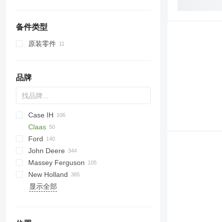
玉米收割台
备件类型
原装零件
品牌
Case IH
Claas
310
Ford
956
Ares
D-series
DX series
F-series
760
180-90
John Deere
1056
Arion
Vario
2000
Major
155
Ares 656
Massey Ferguson
4210
Axion
3000
Super Major
Fastrac
6M
M-series
Vision
Arion 530
New Holland
4230
Axos
3600
6R
290
MC
Arion 640
Axion 810
显示全部
5120
Lexion
4000
8R
575
X-series
E-series
Ergos
Dorado
N-series
BM
NLX 1024
Axion 840
Axos 310
5130
Xerion
4110
410
590
XTX
G-series
Silver
S-series
Axion 930
Axos 340
Lexion 600
5140
4600
1120
690
L-series
T-series
Axion 950