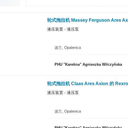
轮式拖拉机 Massey Ferguson Ares Axi
液压装置 - 液压泵
波兰, Opalenica
PHU "Karetina" Agnieszka Wilczyńska
轮式拖拉机 Claas Ares Axion 的 Rexrot
液压装置 - 液压泵
波兰, Opalenica
PHU "Karetina" Agnieszka Wilczyńska