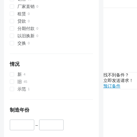
5720
厂家直销
5820
租赁
6100
贷款
6105
分期付款
6110 M
以旧换新
6115
交换
6120
6125 M
6130
情况
6135
新
找不到备件？
6140
立即发送请求！
旧
6145
预订备件
示范
6155
6175
6195 M
制造年份
6200
6210
–
6215
6230