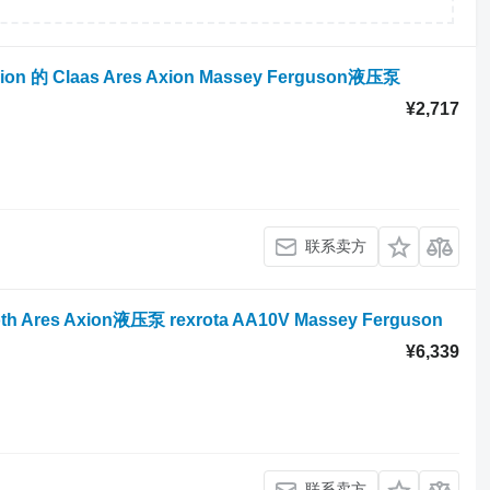
on 的 Claas Ares Axion Massey Ferguson液压泵
¥2,717
联系卖方
h Ares Axion液压泵 rexrota AA10V Massey Ferguson
¥6,339
联系卖方