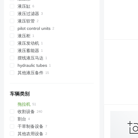
液压缸
液压过滤器
液压软管
pilot control units
液压柜
液压发动机
液压蓄能器
摆线液压马达
hydraulic tubes
其他液压备件
车辆类别
拖拉机
收割设备
轮式拖拉机
割台
联合收割机
干草制备设备
饲料收割机
旋转式玉米收割台
其他农用设备
物收割装置
农业装载机