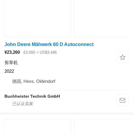
John Deere Mähwerk 60 D Autoconnect
¥23,260
€3,000
≈ US$3,446
剪草机
2022
德国, Hess. Oldendorf
Buchheister Technik GmbH