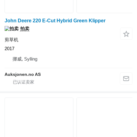
John Deere 220 E-Cut Hybrid Green Klipper
拍卖
剪草机
2017
挪威, Sylling
Auksjonen.no AS