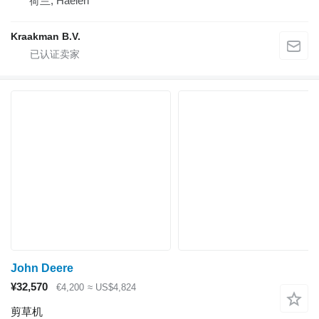
荷兰, Haelen
Kraakman B.V.
John Deere
¥32,570
€4,200
≈ US$4,824
剪草机