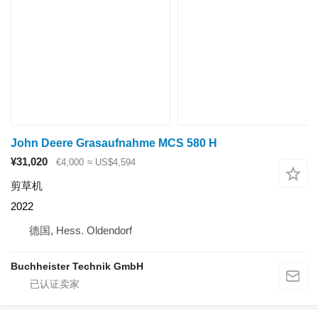
John Deere Grasaufnahme MCS 580 H
¥31,020
€4,000
≈ US$4,594
剪草机
2022
德国, Hess. Oldendorf
Buchheister Technik GmbH