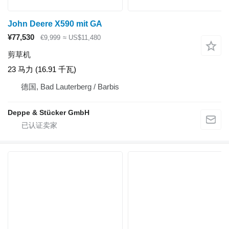
John Deere X590 mit GA
¥77,530
€9,999
≈ US$11,480
剪草机
23 马力 (16.91 千瓦)
德国, Bad Lauterberg / Barbis
Deppe & Stücker GmbH