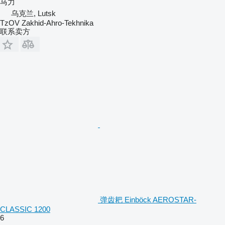
马力
乌克兰, Lutsk
TzOV Zakhid-Ahro-Tekhnika
联系卖方
弹齿耙 Einböck AEROSTAR-
CLASSIC 1200
6