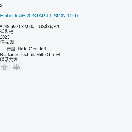
3
Einböck AEROSTAR-FUSION 1200
¥249,600
€32,000
≈ US$36,970
弹齿耙
2023
情况
新
德国, Holle-Grasdorf
Raiffeisen Technik Mitte GmbH
联系卖方