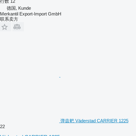
行数
12
德国, Kunde
Merkantil Export-Import GmbH
联系卖方
弹齿耙 Väderstad CARRIER 1225
22