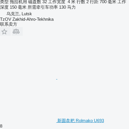
类型
拖拉机用
磁盘数
32
工作宽度
4 米
行数
2
行距
700 毫米
工作
深度
150 毫米
所需牵引车功率
130 马力
乌克兰, Lutsk
TzOV Zakhid-Ahro-Tekhnika
联系卖方
新圆盘耙 Rolmako U693
8