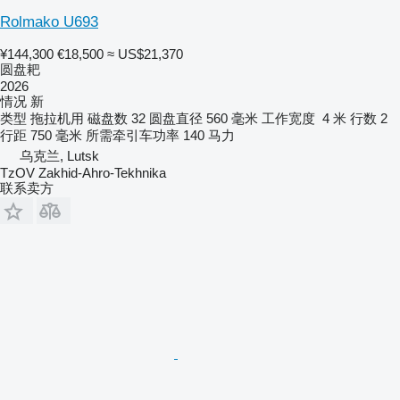
Rolmako U693
¥144,300
€18,500
≈ US$21,370
圆盘耙
2026
情况
新
类型
拖拉机用
磁盘数
32
圆盘直径
560 毫米
工作宽度
4 米
行数
2
行距
750 毫米
所需牵引车功率
140 马力
乌克兰, Lutsk
TzOV Zakhid-Ahro-Tekhnika
联系卖方