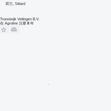
荷兰, Sittard
Troostwijk Veilingen B.V.
在 Agroline 注册
8
年