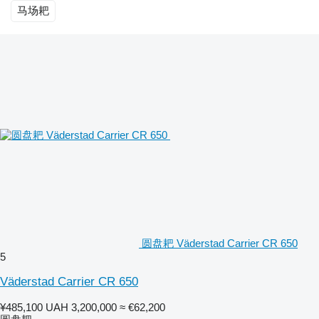
马场耙
圆盘耙 Väderstad Carrier CR 650
5
Väderstad Carrier CR 650
¥485,100
UAH 3,200,000
≈ €62,200