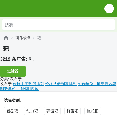
耕作设备
耙
耙
3212 条广告:
耙
过滤器
分类
:
发布于
发布于
价格由高到低排列
价格从低到高排列
制造年份 - 顶部新内容
制造年份 - 顶部旧内容
选择类别:
圆盘耙
动力耙
弹齿耙
钉齿耙
拖式耙