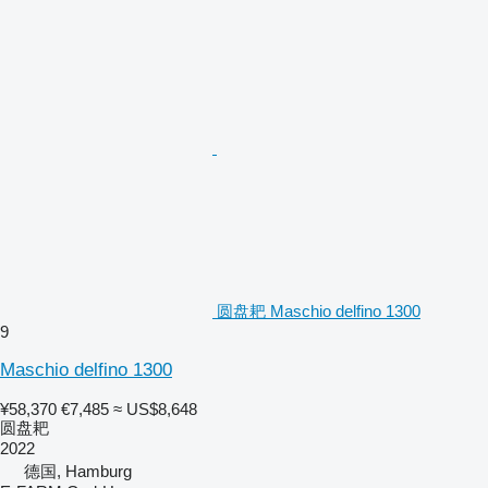
圆盘耙 Maschio delfino 1300
9
Maschio delfino 1300
¥58,370
€7,485
≈ US$8,648
圆盘耙
2022
德国, Hamburg