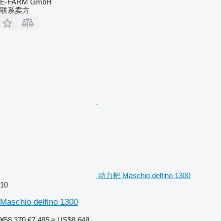
E-FARM GmbH
联系卖方
动力耙 Maschio delfino 1300
10
Maschio delfino 1300
¥58,370
€7,485
≈ US$8,648