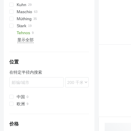
Kuhn
VP
UM
Gemella
333 G
Maschio
USM
FC
Müthing
GMD
Barbi
Stark
Tbes
Birba
MU
Grizzly
BP
Kangu
SinusCut
5026
H3
Tehnos
Bisonte
Raptor
FX
MINI-BMS
显示全部
Brava
Midiforst
MU
C-series
Multiforst
MU 280
Giraffa S
SMO
Jolly
位置
L-series
在特定半径内搜索
中国
欧洲
德国
奥地利
价格