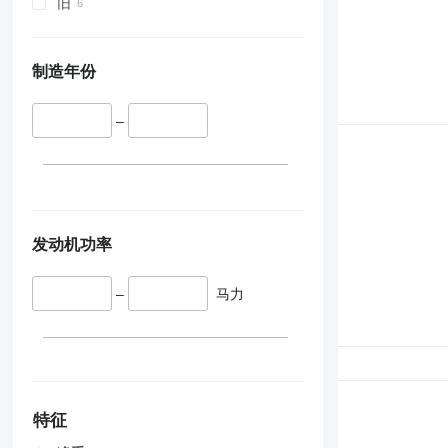
旧
制造年份
–
发动机功率
–
马力
特征