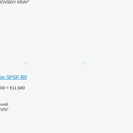
ROVSKIY KRAY"
son SPSF-B9
500
≈ €11,680
vodi
VIS"