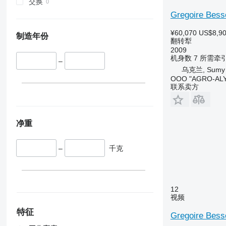
交换
Gregoire Bes
¥60,070
US$8,9
制造年份
翻转犁
2009
机身数
7
所需牵
–
乌克兰, Sumy
OOO "AGRO-ALY
联系卖方
净重
–
千克
12
视频
特征
Gregoire Bes