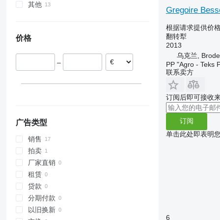
其他
波兰
Gregoire Bess
罗马尼亚
乌克兰
根据请求提供价
翻转犁
价格
2013
乌克兰, Brode
–
PP "Agro - Teks P
联系卖方
订阅后即可接收
订阅
广告类型
单击此处即表明
销售
拍卖
厂家直销
租赁
贷款
分期付款
以旧换新
6