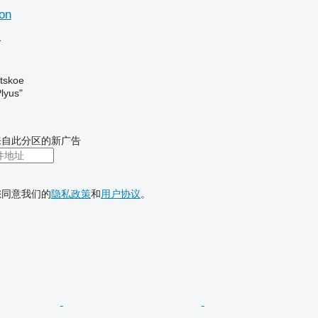
on
格
tskoe
lyus"
来自此分区的新广告
您同意我们的
隐私政策
和
用户协议
。