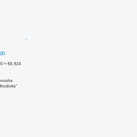
on
00
≈ €6,924
onosha
hodivlia"