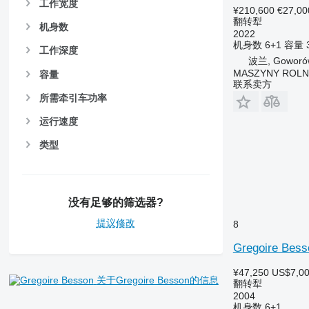
工作宽度
¥210,600
€27,00
翻转犁
机身数
2022
机身数
6+1
容量
工作深度
波兰, Goworó
MASZYNY ROLN
容量
联系卖方
所需牵引车功率
运行速度
类型
没有足够的筛选器?
提议修改
8
Gregoire Bess
¥47,250
US$7,0
关于Gregoire Besson的信息
翻转犁
2004
机身数
6+1