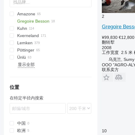
Amazone
PON
2
Gregoire Besson
Catros
U-series
Mirco
Gregoire Bess
Kuhn
Cayron
RB
Joker
Helix
Mustang
Kverneland
Cayros
RWY
Challenger
RB41
¥99,830
€12,800
翻转犁
Lemken
Teres
SPB
Manager
EG
Rebell Classic
2008
Pöttinger
Tyrok
SPSL
MultiMaster
ES
Diamant
L-series
Master
SPB-9
工作宽度
2.5 米
Ünlü
Voyager S
Vari-Master
LD
EurOpal
Rotocare
Atlant
Albatros
Eurostar
ArcoAgro
IBIS
PON
XMS
Carrier
乌克兰, Sumy
显示全部
PB
EuroDiamant
Servo
Kormoran
Downhil
VIS
Voyager S70
OOO "AGRO-ALY
联系卖方
PW
Juwel
Terradisc
Star
RB
Opal
Sunbird
RG
VariDiamant
Super-Albatros
位置
RN
VariOpal
Supertaube
在特定半径内搜索
RS
VariTansanit
RX
VariTitan
中国
欧洲
10