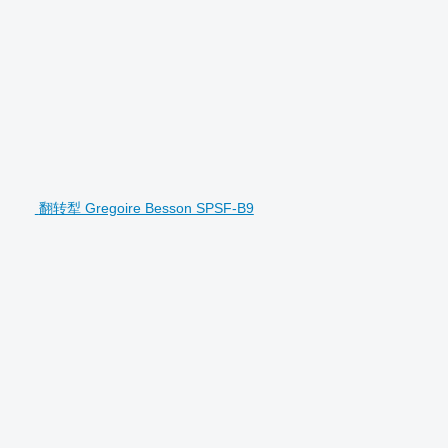
翻转犁 Gregoire Besson SPSF-B9