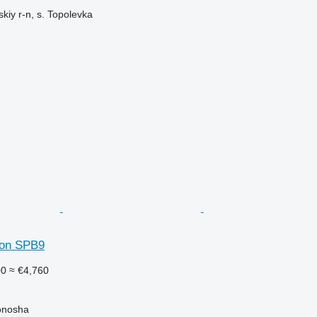
iy r-n, s. Topolevka
son SPB9
00
≈ €4,760
onosha