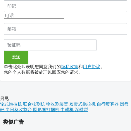
单击此处即表明您同意我们的
隐私政策
和
用户协议
。
您的个人数据将被处理以回应您的请求。
另见
轮式拖拉机
联合收割机
物收割装置
履带式拖拉机
自行喷雾器
圆盘
耙
向日葵收割台
圆形捆打捆机
中耕机
深耕犁
类似广告