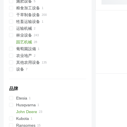
施肥设备
玉米收割机
中耕机
灌溉机
粮食加工设备
其他收获机
施肥机施肥机
干草制备设备
牲畜运输设备
农业装载机
运输机械
割草机
畜牧机械
林业设备
饲料相关设备
园艺机械
集材机
葡萄園設備
转运机
剪草机
农业地产
收割机
草坪拖拉机
其他农用设备
电梯和粮仓
设备
农用附件
林业附件
前端装载机
品牌
收割机头
林用起重机
Etesia
Husqvarna
John Deere
Kubota
2026 R
Ransomes
2254