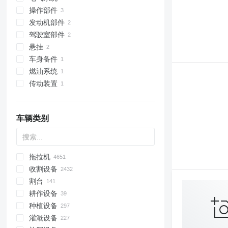
操作部件
液压发动机
控制单元
发动机部件
液压分配器
皮带张紧器
轴
驾驶室部件
其他液压备件
仪表板
链轮
发动机
悬挂
车灯玻璃
刀具
凸轮轴齿轮
驾驶室
车身备件
发动机盖
前引导轮
燃油系统
轮毂
拖车杆
传动装置
油箱
其他传动装置备件
车辆类别
拖拉机
收割设备
小型牵引车
割台
履带式拖拉机
摘棉机
耕作设备
轮式拖拉机
甜菜收割机
旋转式玉米收割台
种植设备
联合收割机
物收割装置
耙
灌溉设备
饲料收割机
玉米收割台
深耕犁