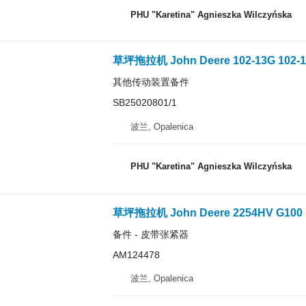
PHU "Karetina" Agnieszka Wilczyńska
其他传动装置备件
SB25020801/1
波兰, Opalenica
PHU "Karetina" Agnieszka Wilczyńska
备件 - 皮带张紧器
AM124478
波兰, Opalenica