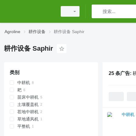
Agroline
耕作设备
耕作设备 Saphir
耕作设备 Saphir
类别
25 条广告:
耕
中耕机
耙
苗床中耕机
弹齿耙
土壤覆盖机
动力耙
茬地中耕机
圆盘耙
拖拉机甩刀式割草机
草地通风机
平整机