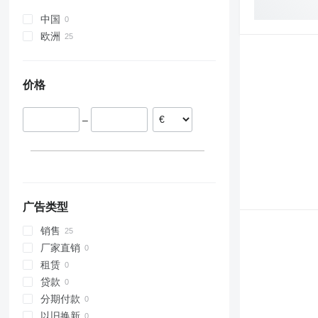
Prolander
RG
Koralin
H-series
Terria
Star
Swift
Tbes
RN
Korund
Jolly
Sturmvogel
TopDown
中国
Vari-Master
RS
Kristall
L-series
Super-Albatros
欧洲
RX
Opal
Presto
德国
TLD
Rubin
W-series
斯洛伐克
价格
Smaragd
VariDiamant
VariOpal
–
VariTansanit
VariTitan
VarioPack
Zirkon
广告类型
销售
厂家直销
租赁
贷款
分期付款
以旧换新