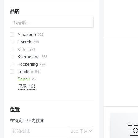
品牌
Amazone
AS
Multivator
Combiplow
Jaguar
AT30
8
AGD
KM180
FV
Horsch
Cultiplow
AU
10
AGCh
Cataya
OT
Green Ray
1-Series
BW
Actros RO
GKR
AG
U-series
5710
CK
ECONET
310
12M
Pioneer
Disco
Ecolo Tiger
Dinco
VL
SMK
Chopstar
Wicher
K-series
300-series
ST 820
KSE
T series
TGF
Artiglio
Simba
RB
BFL
Super Maxx
Kuhn
Disc-O-Mulch
BT
PN
Catros
Striegel
PARK
UDA
Z-series
PENTERRA
4300
120
Sirio
Tiger Mate
Maxidisc
VP
UM
Hurricane
Gemella
RWY
CS
Cruiser
R-series
TF
Culter
333 G
SCARIFLEX
4
Corona
3000
BR
SB
4850
Mustang
F-series
Kverneland
Maximulch
PON
Cayron
Swifter
PRECICAM
Ecolo Tiger
140
Minimax
USM
Rotarystar
Mirco
SPB
DF
Cultro
410
Helix
VM
8300
R-series
Challenger
Köckerling
Vibromulch
Cayros
Terraland
ROTANET
RMX
160
Multiflex
Taifun
Pinocchio
SPSL
FA
Cura
512
Komet
Cultimer
Accord
Lemken
Cenio
Versatill VN
Tiger Mate
D series
Powerchain
Twister
UFO
Voyager S
GF
Finer
637
Stratos
Discover
EG
Allrounder
Saphir
Cenius
F-series
RolloMaximum
Vibrostar
HT
Joker
980
X-Cut Solo
FC
ES
Quadro
Diamant
PR
Barbi
WDL
MU
KR
Master
5-35
Grizzly
Flexcare V
Atlant
Albatros
Eurostar
U671
FPM RD 300
HKK
Kangu
显示全部
Centaur
KS
Optipack
2210
GMD
Enduro
Rebell Classic
EurOpal
Birba
Favorit
Raptor
Fox
BP
Blue Bird
Tukan
U693
GAL-C 3.0
AllStar
5026
H3
Alfa
ArcoAgro
MU
KL
KZK
ARES
GRS
XMS
G-series
BioDrill
Woodcracker
2800
Disc Master Pro
Cobra
SE
Pronto
2623 VT
HR
LD
Rebell Profiline
EuroDiamant
Bisonte
Lion
Blackbear
Corvus
GE
FX
MINI-BMS
Grom
Downhil
ATLAS
KPG
Carrier
3400
Field Profi
AllStar 501 Longline
KE
VT
Terrano
2700
HRB
NG
Trio
Gigant
Brava
Novacat
Diskator
Dupe
SinusCut
SRW
Midiforst
Tiger
IBIS
PD
Cultus
AllStar 601 Longline
GE 601
KG
Tiger
M-series
KNT
PB
Vario
Heliodor
C-series
Rotocare
HV
Field Bird
Multiforst
VIS
PNV
Opus
SinusCut 600
位置
KW
Transformer
Manager
PW
Vector
Juwel
DC
Servo
GHF
SMO
PON
Rexius
在特定半径内搜索
Teres
MultiMaster
Qualidisc
Karat
DM
Synkro
Kormoran
Rollex
Tyrok
Optimer
RB
Kompaktor
Giraffa S
Terradisc
PKE
Spirit