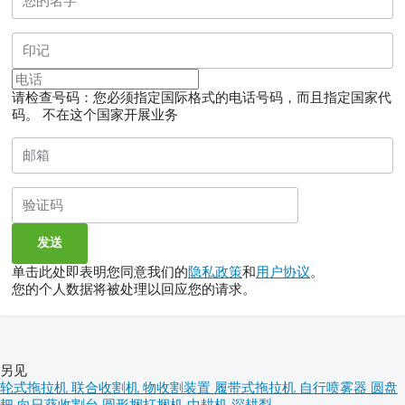
请检查号码：您必须指定国际格式的电话号码，而且指定国家代
码。
不在这个国家开展业务
单击此处即表明您同意我们的
隐私政策
和
用户协议
。
您的个人数据将被处理以回应您的请求。
另见
轮式拖拉机
联合收割机
物收割装置
履带式拖拉机
自行喷雾器
圆盘
耙
向日葵收割台
圆形捆打捆机
中耕机
深耕犁