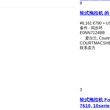
3420
5445
8
3640
5450
3650
5455
轮式拖拉机 的 同步环
3720
5460
¥6,161
€790
≈ U
3800
5465
备件 - 同步环
4040
5610
E0NN7124BB
4055
5611
爱尔兰, Courtm
4650
5612
COURTMACSHE
4720
5711
联系卖方
4755
5712
5055 E
5713
5070 M
6140
5075
6150
5080
6170
5090
6180
5100
6190
3
5115
6245
轮式拖拉机 Ford 5
5620
6255
7610, 10seri
5720
6260