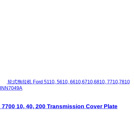
轮式拖拉机 Ford 5110, 5610, 6610,6710,6810, 7710,7810
 D3NN7049A
700 10, 40, 200 Transmission Cover Plate