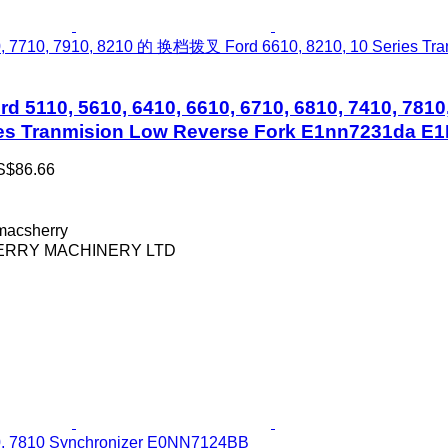
0, 7710, 7910, 8210 的 换档拨叉 Ford 6610, 8210, 10 Series T
110, 5610, 6410, 6610, 6710, 6810, 7410, 781
ries Tranmision Low Reverse Fork E1nn7231da 
S$86.66
acsherry
RRY MACHINERY LTD
0, 7810 Synchronizer E0NN7124BB