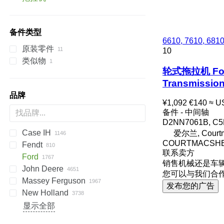
其他传动装置备件
小型牵引车
轮式拖拉机
备件类型
6610, 7610, 681
原装零件
10
类似物
轮式拖拉机 Ford 6
Transmissio
品牌
¥1,092
€140
≈ U
备件 - 中间轴
D2NN7061B, C
Case IH
S series
爱尔兰, Courtm
COURTMACSHE
Fendt
T series
310
450
735
MT
Ares
990
BF
Agrofarm
联系卖方
Ford
500
950
Arion
995
D-series
Agroplus
F-series
760
180-90
销售机械还是车
John Deere
535
C-series
Atles
Agrostar
Katana
860
500
2000
Major
150
906
844
SXG
86
您可以与我们合
Massey Ferguson
743
D series
Atos
Agrotron
Vario
G-series
3000
Super Major
TA
155
6M
K
D series
B-series
R-series
8880
Geotrac
LE
80
MRT
发布您的广告
New Holland
745
Axion
DX series
Xylon
3600
TG
406
6R
PC
D-series
Landpower
82
MT
30
CX
D-series
6001
844
Axos
D series
3610
TU
407
7R
F-series
Legend
1221
35
F-series
L-series
BR
1100 Series
Ares
Antares
CVT
120
A-series
BM
NLX 1024
B-series
7211
显示全部
845
Celtis
K series
4000
TX
427
8R
GB-series
Powerfarm
40
MC
MT
D-series
Celtis
Argon
860
M-series
F-series
Crystal