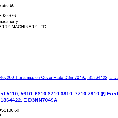
S$86.66
3925676
acsherry
RRY MACHINERY LTD
 40, 200 Transmission Cover Plate D3nn7049a, 81864422, E
110, 5610, 6610,6710,6810, 7710,7810 的 Ford 7
81864422, E D3NN7049A
US$138.60
件