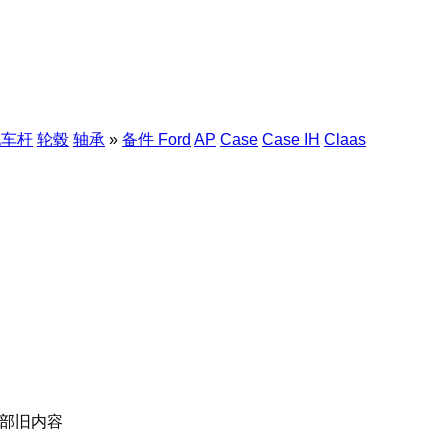
拖车杆
轮毂
轴承
»
备件 Ford
AP
Case
Case IH
Claas
顶部旧内容