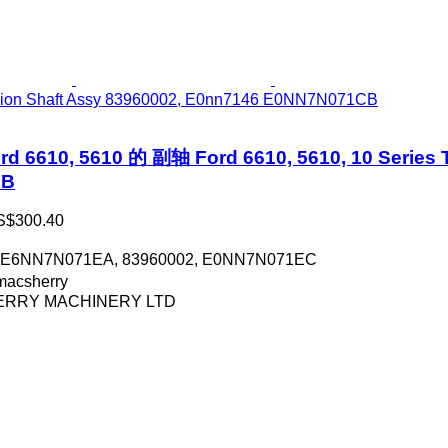
ssion Shaft Assy 83960002, E0nn7146 E0NN7N071CB
6610, 5610 的 副轴 Ford 6610, 5610, 10 Series T
CB
S$300.40
E6NN7N071EA, 83960002, E0NN7N071EC
acsherry
RRY MACHINERY LTD