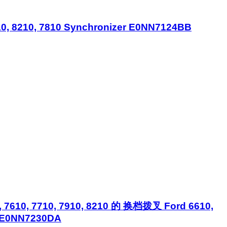
0, 8210, 7810 Synchronizer E0NN7124BB
0, 7610, 7710, 7910, 8210 的 换档拨叉 Ford 6610,
6, E0NN7230DA