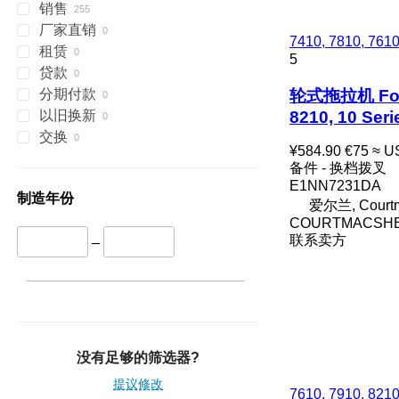
销售
7240
F-series
2030
690
厂家直销
7250
L-series
2054
698
7410, 7810, 761
租赁
CS
TW
2130
2640
5
贷款
CVX
2140
3060
TW10
轮式拖拉机 Ford 5
分期付款
Farmall
2520
3070
TW15
8210, 10 Se
以旧换新
International
2650
3080
TW20
交换
JX
2850
3085
TW25
¥584.90
€75
≈ U
Luxxum
3040
3095
备件 - 换档拨叉
E1NN7231DA
MX
3045 R
3640
制造年份
爱尔兰, Courtm
MXM
3050
3645
COURTMACSHE
MXU
3130
4235
联系卖方
–
Magnum
3140
4245
Maxxum
3200
4255
Optum
3320
4345
Puma
3340
4355
Quadtrac
3350
5425
没有足够的筛选器?
STX
3400
5435
Steiger
3415
5440
提议修改
7610, 7910, 821