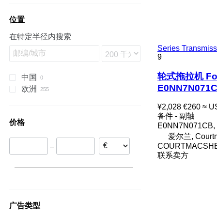
856
Challenger
M series
4110
520
310 G
K-series
Rex
50
MTX
E-series
Ceres
Dorado
8400
N-series
KE
Forterra
885
Elios
4600
530
310S K
L-series
Vision
65
X-series
G-series
Ergos
Explorer
Q-series
Proxima
位置
956
Jaguar
4610
533
331
M-series
135
XTX
L-series
Frutteto
S-series
在特定半径内搜索
1056
Lexion
5000
540
410
R-series
165
ZTX
LM
Laser
T-series
Series Transmi
1255
Nexos
5600
550
550
168
M-series
Rubin
9
2388
Tucano
5610
560
590
185
T-series
Silver
4210
Xerion
6600
8310
724
188
TD
Tiger
轮式拖拉机 Ford 
中国
4230
6610
Fastrac
730
265
TG
E0NN7N071
欧洲
4240
6640
750
275
TL
爱尔兰
¥2,028
€260
≈ U
5088
7610
824
285
TM
丹麦
备件 - 副轴
5120
7700
1040
290
TN
价格
波兰
E0NN7N071CB, 
5130
7710
1120
365
TS
爱尔兰, Courtm
5140
8210
1140
375
TVT
COURTMACSHE
–
联系卖方
5150
8340
1470
390
W-series
7120
8630
1550
399
7140
8730
1630
575
7210
County
1640
590
7220
Dexta
1950
595
广告类型
7230
E-series
2026 R
675